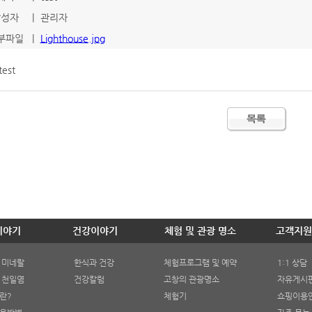
작성자
|
관리자
부파일
|
Lighthouse.jpg
test
이야기
건강이야기
체험 및 관광 명소
고객지원
 미네랄
한식과 건강
체험프로그램 및 예약
1:1 상담
 천일염
건강칼럼
고창의 관광명소
자유게시
란?
체험기
쇼핑이용