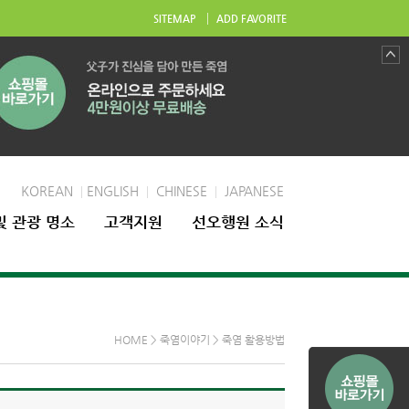
|
SITEMAP
ADD FAVORITE
KOREAN
ENGLISH
CHINESE
JAPANESE
|
|
|
및 관광 명소
고객지원
선오행원 소식
HOME > 죽염이야기 > 죽염 활용방법