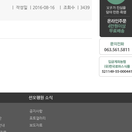
|
작성일
|
2016-08-16
|
조회수
|
3439
선오행원 소식
공지사항
판
포토갤러리
안내
보도자료