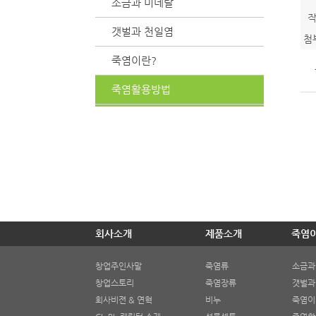
소금과 미네랄
갯벌과 천일염
첨
죽염이란?
죽염활용방법
회사소개
제품소개
죽염
창업주인사말
죽염류
소금과
창업스토리
죽염장류
갯벌과
회사비젼 & 연혁
비누
죽염이