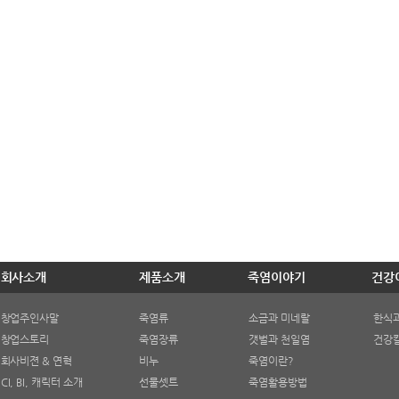
회사소개
제품소개
죽염이야기
건강
창업주인사말
죽염류
소금과 미네랄
한식
창업스토리
죽염장류
갯벌과 천일염
건강
회사비젼 & 연혁
비누
죽염이란?
CI, BI, 캐릭터 소개
선물셋트
죽염활용방법