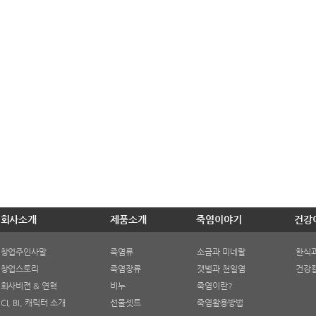
회사소개
제품소개
죽염이야기
건강
창업주인사말
죽염류
소금과 미네랄
한식
창업스토리
죽염장류
갯벌과 천일염
건강
회사비젼 & 연혁
비누
죽염이란?
CI, BI, 캐릭터 소개
선물셋트
죽염활용방법