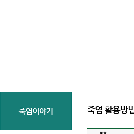
죽염 활용방
죽염이야기
번호