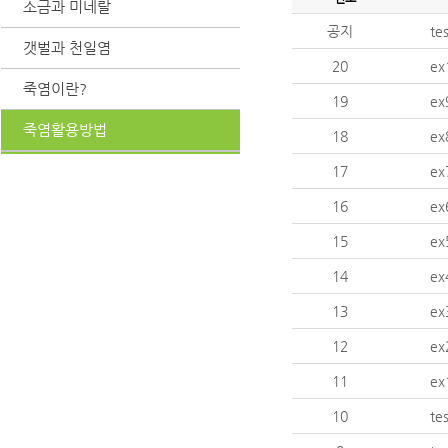
소금과 미네랄
공지
te
갯벌과 천일염
20
ex
죽염이란?
19
ex
죽염활용방법
18
ex
17
ex
16
ex
15
ex
14
ex
13
ex
12
ex
11
ex
10
te